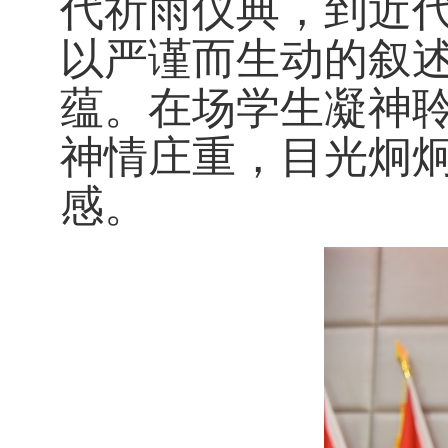
代祈雨仪典，到近
以严谨而生动的叙
蕴。在场学生凝神
神情庄重，目光炯
感。