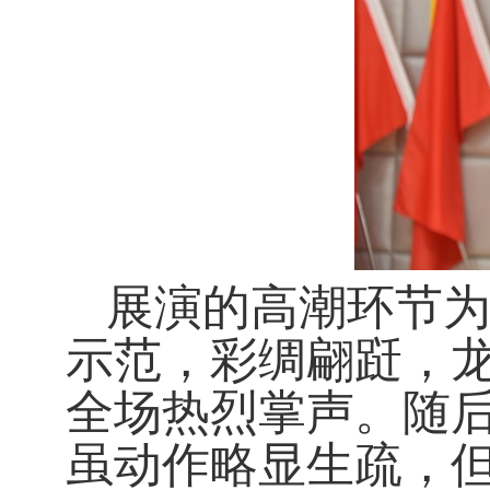
展演的高潮环节
示范，彩绸翩跹，
全场热烈掌声。随
虽动作略显生疏，