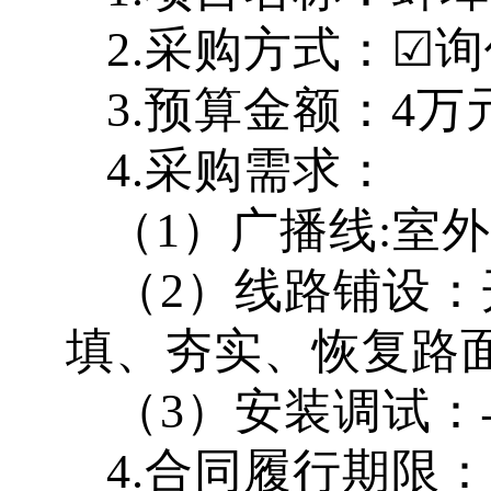
2.
采购方式：
☑
询
3.
预算金额：
4
万
4.
采购需求：
（
1
）广播线
:
室外
（
2
）线路铺设：
填、夯实、恢复路
（
3
）安装调试：
4.
合同履行期限：