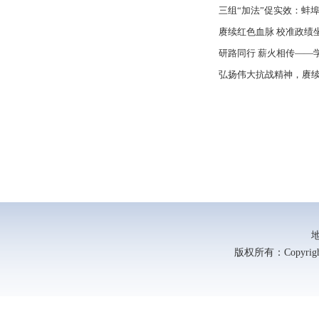
三组“加法”促实效：蚌
赓续红色血脉 校准政绩
研路同行 薪火相传——
弘扬伟大抗战精神，赓
版权所有：Copyright